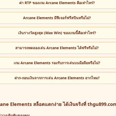
ค่า RTP ของเกม Arcane Elements คือเท่าไหร่?
Arcane Elements มีฟีเจอร์ฟรีสปินหรือไม่?
เงินรางวัลสูงสุด (Max Win) ของเกมนี้คือเท่าไหร่?
สามารถทดลองเล่น Arcane Elements ได้ฟรีหรือไม่?
เกม Arcane Elements รองรับการเล่นบนมือถือหรือไม่?
ฝาก-ถอนเงินจากการเล่น Arcane Elements ยากไหม?
ane Elements สล็อตแตกง่าย ได้เงินจริงที่ thgu899.co
วางเดิมพันของคุณ