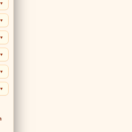
▼
▼
▼
▼
▼
▼
m