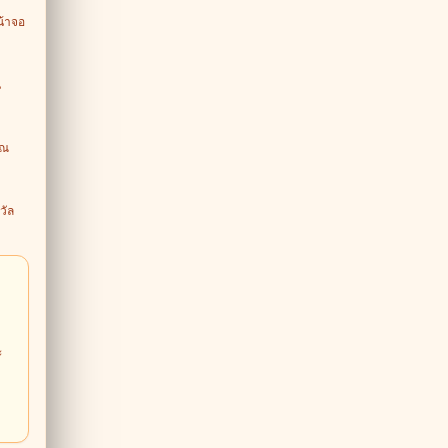
น้าจอ
น
ุณ
วัล
ะ