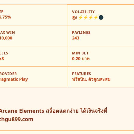
TP
VOLATILITY
6.75%
สูง ⚡⚡⚡⚡🌑
AX WIN
PAYLINES
10,000
243
EELS
MIN BET
x3
0.20 บาท
ROVIDER
FEATURES
ragmatic Play
ฟรีสปิน, ตัวคูณสะสม
Arcane Elements สล็อตแตกง่าย ได้เงินจริงที่
thgu899.com