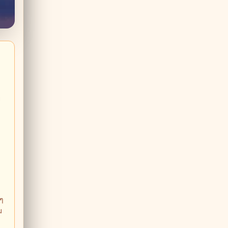
ย
งๆ
ม