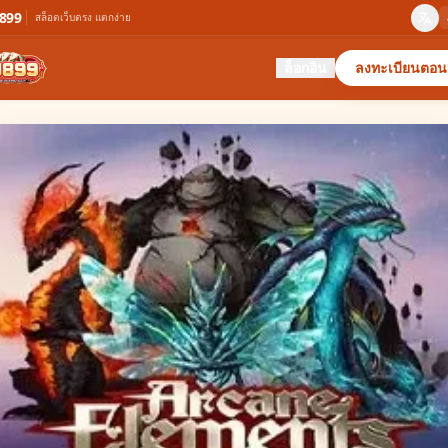
899
สล็อตเว็บตรง แตกง่าย
ล็อกอิน
ลงทะเบียนตอนน