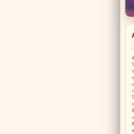
ส
โ
ร
ร
เ
ร
ใ
ร
ล
เ
ส
ส