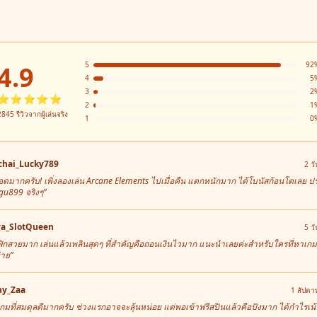
นนความพึงพอใจของผู้เล่น
5
92
4.9
4
5
3
2
⭐⭐⭐⭐⭐
2
1
2845 รีวิวจากผู้เล่นจริง
1
0
hai_Lucky789
2 วั
อดมากครับ! เพิ่งลองเล่น Arcane Elements ไปเมื่อคืน แตกหนักมาก ได้โบนัสก้อนโตเลย ป
gu899 จริงๆ”
a_SlotQueen
5 วั
ิกสวยมาก เล่นแล้วเพลินสุดๆ ที่สำคัญคือถอนเงินไวมาก แนะนำเลยค่ะสำหรับใครที่หาเก
่าย”
y_Zaa
1 สัปดาห
เกมที่สมดุลดีมากครับ ช่วงแรกอาจจะลุ้นหน่อย แต่พอเข้าฟรีสปินแล้วคือปังมาก ได้กำไรเน