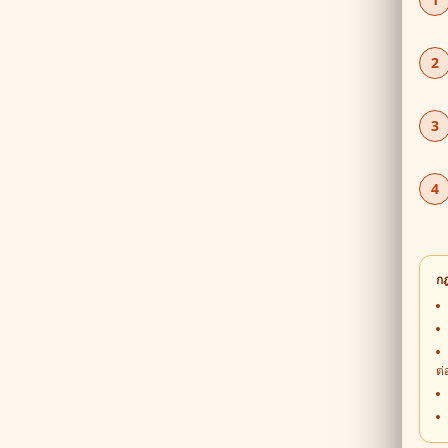
2
3
4
ก
ต่