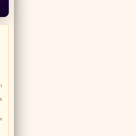
ว
ย
ุก