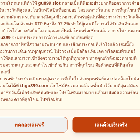
วามโดดเด่นที่ทำให้
gu899 slot
กลายเป็นที่นิยมอย่างมากคืออัตราการจ่าย
งินรางวัลที่สูงและโบนัสฟรีสปินที่ออกบ่อย โดยเฉพาะในเกม ดาวที่ลุกโชน ที
ีความผันผวนระดับกลางถึงสูง ซึ่งเหมาะสำหรับผู้เล่นที่ต้องการล่ารางวัลแจ็
อตก้อนโต ด้วยค่า RTP ที่สูงถึง 97.2% ทำให้ผู้เล่นมีโอกาสได้รับเงินคืนและ
ำกำไรได้อย่างยั่งยืน ไม่ว่าคุณจะเป็นมือใหม่หรือเซียนสล็อต การใช้งานผ่า
gu899
จะมอบประสบการณ์การเล่นที่ยอดเยี่ยมที่สุด
อกจากกราฟิกที่สวยงามระดับ 4K และเสียงประกอบที่เร้าใจแล้ว เกมนี้ยัง
องรับการเล่นผ่านทุกอุปกรณ์ ไม่ว่าจะเป็นมือถือ แท็บเล็ต หรือคอมพิวเตอร์
ำให้คุณสามารถเข้าถึงความรวยได้ทุกที่ทุกเวลา หากคุณกำลังมองหาเกมที่
วมความสนุกและผลกำไรเข้าด้วยกัน ดาวที่ลุกโชน คือคำตอบที่ดีที่สุดใน
ณะนี้
ย่ารอช้า! มาร่วมเดินทางสู่ดวงดาวที่เต็มไปด้วยขุมทรัพย์และปลดล็อกโบนัส
้อนโตได้ที่
thgu899.com
เว็บไซต์ที่รวมเกมสล็อตชั้นนำไว้มากที่สุด สมัคร
มาชิกวันนี้เพื่อรับสิทธิพิเศษและโปรโมชั่นมากมาย แล้วมาสัมผัสความร้อน
รงของ ดาวที่ลุกโชน ไปพร้อมกัน!
ทดลองเล่นฟรี
เล่นด้วยเงินจริง