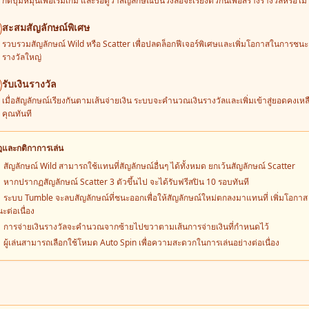
กดปุ่มหมุนเพื่อเริ่มเกม และรอดูว่าสัญลักษณ์บนวงล้อจะเรียงตัวกันเพื่อสร้างรางวัลหรือไม่
สะสมสัญลักษณ์พิเศษ
รวบรวมสัญลักษณ์ Wild หรือ Scatter เพื่อปลดล็อกฟีเจอร์พิเศษและเพิ่มโอกาสในการชนะ
รางวัลใหญ่
รับเงินรางวัล
เมื่อสัญลักษณ์เรียงกันตามเส้นจ่ายเงิน ระบบจะคำนวณเงินรางวัลและเพิ่มเข้าสู่ยอดคงเห
คุณทันที
ฎและกติกาการเล่น
สัญลักษณ์ Wild สามารถใช้แทนที่สัญลักษณ์อื่นๆ ได้ทั้งหมด ยกเว้นสัญลักษณ์ Scatter
หากปรากฏสัญลักษณ์ Scatter 3 ตัวขึ้นไป จะได้รับฟรีสปิน 10 รอบทันที
ระบบ Tumble จะลบสัญลักษณ์ที่ชนะออกเพื่อให้สัญลักษณ์ใหม่ตกลงมาแทนที่ เพิ่มโอกาส
ะต่อเนื่อง
การจ่ายเงินรางวัลจะคำนวณจากซ้ายไปขวาตามเส้นการจ่ายเงินที่กำหนดไว้
ผู้เล่นสามารถเลือกใช้โหมด Auto Spin เพื่อความสะดวกในการเล่นอย่างต่อเนื่อง