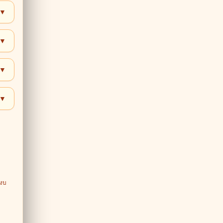
▼
▼
▼
▼
มงบ