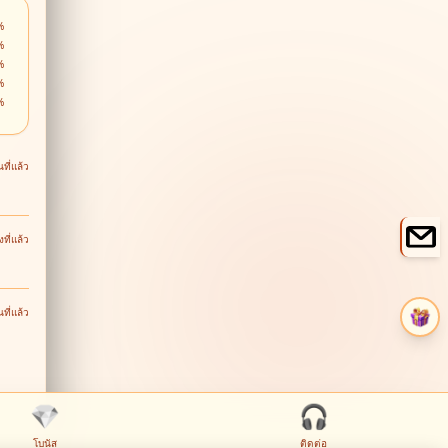
%
%
%
%
%
นที่แล้ว
งที่แล้ว
นที่แล้ว
💎
🎧
โบนัส
ติดต่อ