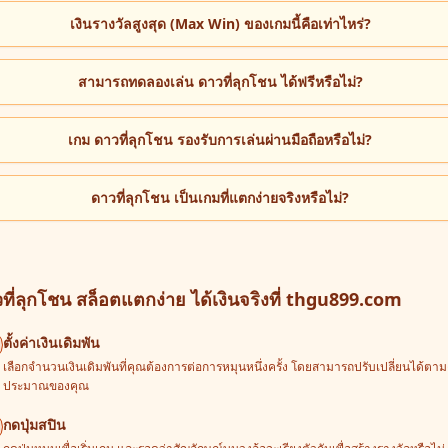
เงินรางวัลสูงสุด (Max Win) ของเกมนี้คือเท่าไหร่?
สามารถทดลองเล่น ดาวที่ลุกโชน ได้ฟรีหรือไม่?
เกม ดาวที่ลุกโชน รองรับการเล่นผ่านมือถือหรือไม่?
ดาวที่ลุกโชน เป็นเกมที่แตกง่ายจริงหรือไม่?
ที่ลุกโชน สล็อตแตกง่าย ได้เงินจริงที่ thgu899.com
ตั้งค่าเงินเดิมพัน
เลือกจำนวนเงินเดิมพันที่คุณต้องการต่อการหมุนหนึ่งครั้ง โดยสามารถปรับเปลี่ยนได้ตา
ประมาณของคุณ
กดปุ่มสปิน