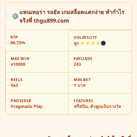
แพนเทอรา รอยัล เกมสล็อตแตกง่าย ทำกำไร
⚙️
จริงที่ thgu899.com
RTP
VOLATILITY
96.75%
สูง ⚡⚡⚡⚡🌑
MAX WIN
PAYLINES
x10000
243
REELS
MIN BET
5x3
1 บาท
PROVIDER
FEATURES
Pragmatic Play
ฟรีสปิน, ตัวคูณเงินรางวัล