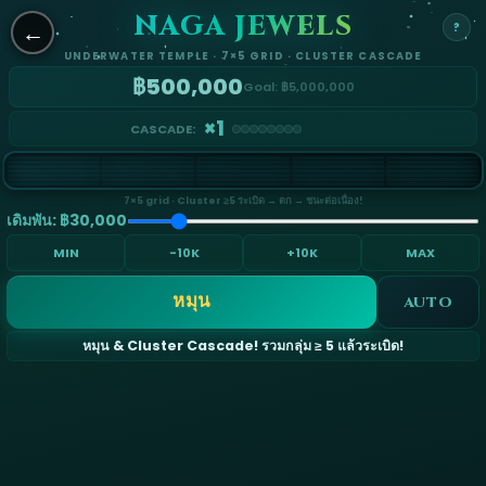
NAGA JEWELS
←
←
?
UNDERWATER TEMPLE · 7×5 GRID · CLUSTER CASCADE
฿500,000
Goal: ฿5,000,000
×1
CASCADE:
7×5 grid · Cluster ≥5 ระเบิด → ตก → ชนะต่อเนื่อง!
เดิมพัน: ฿30,000
MIN
-10K
+10K
MAX
หมุน
AUTO
หมุน & Cluster Cascade! รวมกลุ่ม ≥ 5 แล้วระเบิด!