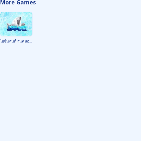
More Games
ไอซ์แลนด์ สแตนอโลน