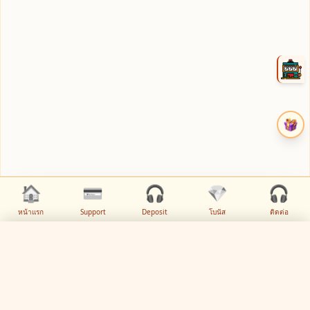
🏠
💳
🎧
💎
🎧
หน้าแรก
Support
Deposit
โบนัส
ติดต่อ
✕
Select Language
🇹🇭
✓
Thailand