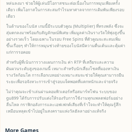
หล่นลงมา ช่วยให้ผู้เล่นมีโอกาสชนะต่อเนื่องในการหมุนเพียงครั้ง
เดียว เพิ่มโอกาสในการสะสมกำไรมหาศาลจากการเดิมพันเพียงรอบ
เดียว
ในด้านของโบนัส เกมนี้มีระบบตัวคูณ (Multiplier) ที่ทรงพลัง ซึ่งจะ
สุ่มตกลงมาพร้อมกับสัญลักษณ์พิเศษ เพิ่มมูลค่าเงินรางวัลให้พุ่งสูงขึ้น
อย่างรวดเร็ว โดยเฉพาะในรอบ Free Spins ที่ตัวคูณจะสะสมเพิ่ม
ขึ้นเรื่อยๆ ทำให้การหมุนช่วงท้ายของโบนัสมีความตื่นเต้นและคุ้มค่า
แก่การรอคอย
สำหรับผู้ที่เน้นการวางแผนการเงิน ค่า RTP ที่เสถียรและความ
ผันผวนระดับสูงของเกมนี้ เหมาะสำหรับนักเสี่ยงโชคที่มองหาเงิน
รางวัลก้อนโต การเลือกเบทอย่างเหมาะสมจะช่วยให้คุณสามารถยืน
ระยะเพื่อรอจังหวะการเข้าสู่รอบแจ็คพอตที่แตกหนักและจ่ายจริง
ไม่ว่าคุณจะเข้าเล่นผ่านคอมพิวเตอร์หรือสมาร์ทโฟน ระบบของ
gu899 ได้รับการปรับแต่งให้รองรับการใช้งานทุกแพลตฟอร์มอย่าง
ลื่นไหล กราฟิกอลังการและเอฟเฟกต์เสียงที่เร้าใจจะทำให้คุณรู้สึก
เหมือนหลุดเข้าไปอยู่ในสงครามแห่งวัลฮัลลาอย่างแท้จริง
More Games