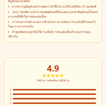
สัญลักษณ์ Scatter
หากปรากฏสัญลักษณ์ Scatter 3 ตัวขึ้นไป จะได้รับฟรีสปิน 10 รอบทันที
ระบบ Tumble จะทำการลบสัญลักษณ์ที่ชนะออก และนำสัญลักษณ์ใหม่ลง
มาแทนที่เพื่อโอกาสชนะต่อเนื่อง
การจ่ายรางวัลคำนวณจากซ้ายไปขวาตามเส้นการจ่ายเงินที่กำหนดไว้
ในตารางการจ่ายเงิน
ตัวคูณพิเศษจะถูกเปิดใช้งานเมื่อมีการชนะต่อเนื่องในรอบการหมุน
เดียวกัน
คะแนนรีวิวจากผู้เล่นจริง
4.9
⭐⭐⭐⭐⭐
2845 ความคิดเห็นจากผู้ใช้งาน
5
4
3
2