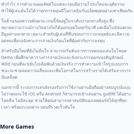
ทำกำไร การคำนวณผลลัพธ์ในแต่ละรอบมีความโปร่งใสและยุติธรรม
ทำให้ผู้เล่นมั่นใจได้ว่าทุกการหมุนมีโอกาสลุ้นรับแจ็คพอตอย่างเท่าเทียมกัน
ในด้านของความผันผวน เกมนี้จัดอยู่ในระดับปานกลางถึงสูง ซึ่ง
หมายความว่าแม้รางวัลอาจไม่ได้ออกบ่อยในทุกวินาที แต่เมื่อโบนัสแตกจะ
มีมูลค่ามหาศาล เหมาะสำหรับผู้เล่นที่ชื่นชอบการวางกลยุทธ์และมีความ
อดทนเพื่อรอจังหวะการจ่ายเงินก้อนโตที่คุ้มค่ากับการลงทุน
สำหรับมือใหม่ที่ยังไม่มั่นใจ สามารถเริ่มต้นจากการทดลองเล่นในโหมด
Demo เพื่อศึกษาตารางการจ่ายเงินและจังหวะการออกของสัญลักษณ์
Wild ก่อนที่จะขยับไปเดิมพันด้วยเงินจริง การทำความเข้าใจรูปแบบการ
ชนะจะช่วยลดความเสี่ยงและเพิ่มโอกาสในการสร้างรายได้เสริมจากการ
ปั่นสล็อต
นอกจากนี้ ระบบการเล่นยังรองรับการใช้งานผ่านมือถืออย่างสมบูรณ์แบบ
ไม่ว่าคุณจะใช้ iOS หรือ Android ก็สามารถเข้าเล่นผ่าน gu899 ได้อย่าง
ไหลลื่น ไม่มีสะดุด ช่วยให้คุณสามารถล่าสมบัติของเทพฮอรัสได้ทุกที่ทุก
เวลา พร้อมระบบฝาก-ถอนที่รวดเร็วทันใจ
More Games