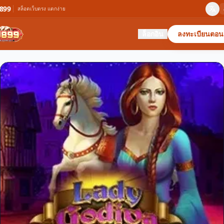
899
สล็อตเว็บตรง แตกง่าย
ล็อกอิน
ลงทะเบียนตอนน