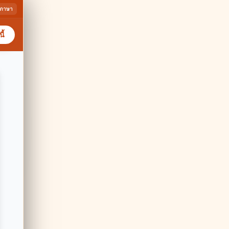
ภาษา
ี้